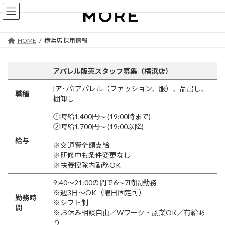
コ
ナ
ン
ビ
テ
ゲ
ン
ー
HOME
横浜店 採用情報
ツ
シ
へ
ョ
ス
ン
アパレル販売スタッフ募集（横浜店）
キ
に
ッ
移
[ア･パ]アパレル（ファッション、服）、品出し、
職種
プ
動
棚卸し
①時給1,400円～ (19:00時まで)
②時給1,700円～ (19:00以降)
給与
※交通費全額支給
※研修中も条件変更なし
※扶養控除内勤務OK
9:40～21:00の間で6～7時間勤務
※週3日～OK（曜日固定可）
勤務時
※シフト制
間
※お休み相談自由／Wワーク・副業OK／有給あ
り